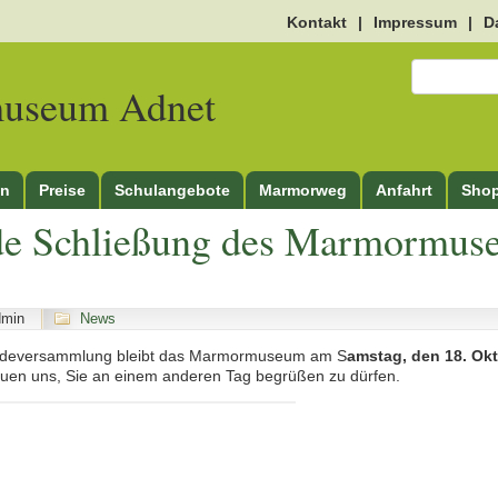
Kontakt
|
Impressum
|
D
useum Adnet
en
Preise
Schulangebote
Marmorweg
Anfahrt
Sho
de Schließung des Marmormus
dmin
News
ndeversammlung bleibt das Marmormuseum am S
amstag, den 18. Ok
reuen uns, Sie an einem anderen Tag begrüßen zu dürfen.